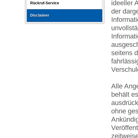
ideeller 
Rückruf-Service
der darg
Disclaimer
Informat
unvollst
Informat
ausgesch
seitens 
fahrlässi
Verschuld
Alle Ange
behält es
ausdrück
ohne ges
Ankündig
Veröffen
zeitweise