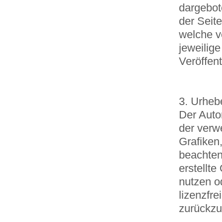
dargebote
der Seite
welche ve
jeweilige
Veröffent
3. Urheb
Der Autor
der verw
Grafiken
beachten
erstellt
nutzen o
lizenzfr
zurückzu