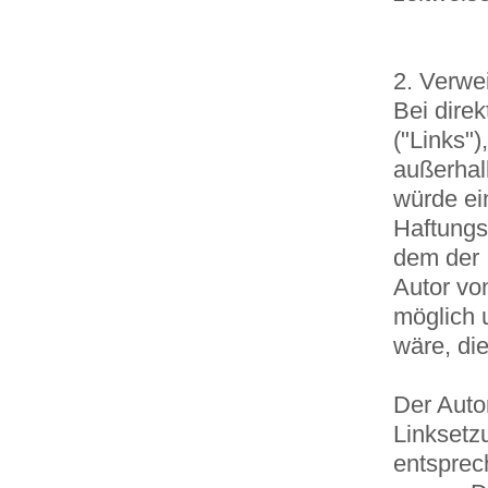
2. Verwe
Bei direk
("Links"),
außerhal
würde ei
Haftungsv
dem der
Autor vo
möglich 
wäre, die
Der Autor
Linksetz
entsprech