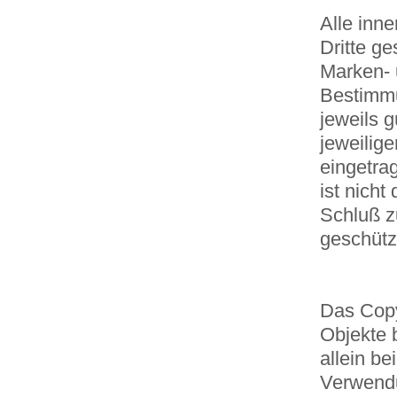
Alle inn
Dritte ge
Marken- 
Bestimm
jeweils 
jeweilige
eingetra
ist nicht 
Schluß z
geschützt
Das Copyr
Objekte b
allein be
Verwend