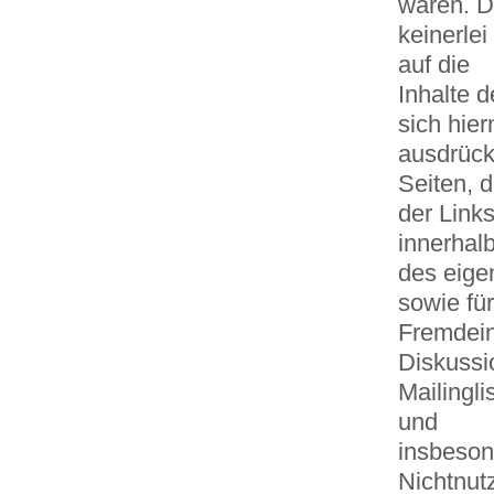
waren. D
keinerlei
auf die
Inhalte d
sich hier
ausdrückl
Seiten, 
der Links
innerhal
des eige
sowie für
Fremdein
Diskussi
Mailingli
und
insbeson
Nichtnut