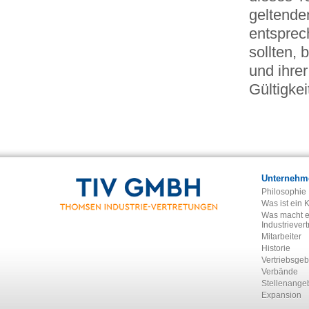
geltenden
entsprec
sollten, 
und ihrer
Gültigkei
Unternehm
Philosophie
Was ist ein 
Was macht e
Industriever
Mitarbeiter
Historie
Vertriebsgeb
Verbände
Stellenange
Expansion